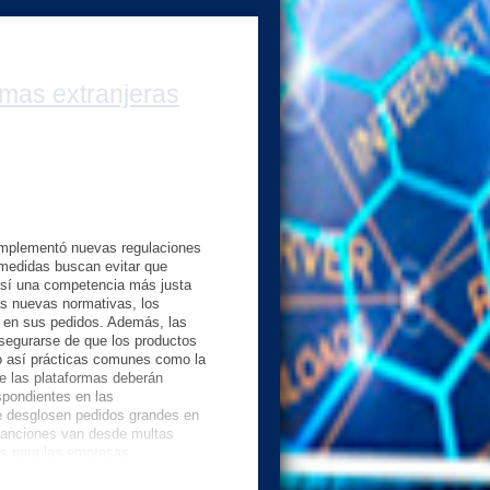
rmas extranjeras
 implementó nuevas regulaciones
medidas buscan evitar que
así una competencia más justa
as nuevas normativas, los
 en sus pedidos. Además, las
asegurarse de que los productos
do así prácticas comunes como la
e las plataformas deberán
spondientes en las
e desglosen pedidos grandes en
 sanciones van desde multas
es para las empresas