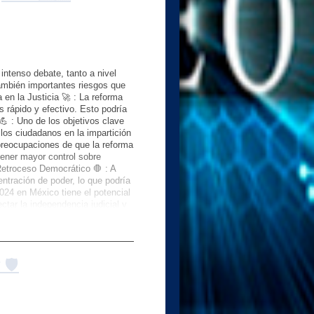
ra utilizar una VPN (Red Privada
to Nacional de Ciberseguridad):
/concienciate/ciberseguridad-en-
le/security/privacy/)Mantén tu
n riesgo tu privacidad. 🌐🔒Si te
a mano nuestras aportaciones,
intenso debate, tanto a nivel
029Vaf5hKPHVvTcwQUhAb3HSomos
también importantes riesgos que
en la Justicia 🚀 : La reforma
s rápido y efectivo. Esto podría
💪 : Uno de los objetivos clave
 los ciudadanos en la impartición
 preocupaciones de que la reforma
tener mayor control sobre
 Retroceso Democrático 🛑 : A
ntración de poder, lo que podría
024 en México tiene el potencial
ctar la independencia judicial y
os y de la respuesta de las
dicial y el combate a la
n sistemas judiciales. - Impacto
bles implicaciones de la
🛡️
nacional e internacional.Si te
a mano nuestras aportaciones,
ER "Protegiendo la Vida" 🚨