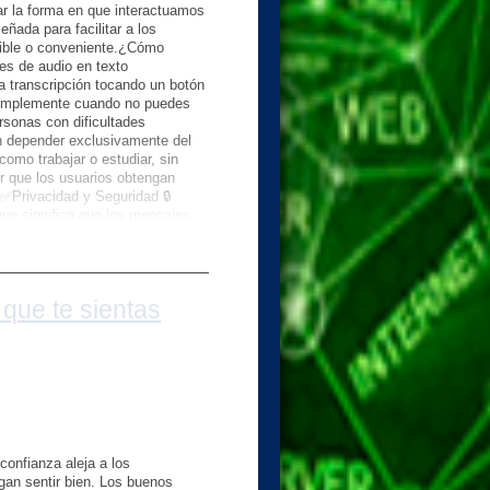
r la forma en que interactuamos
l hogar
ñada para facilitar a los
sible o conveniente.¿Cómo
es de audio en texto
la transcripción tocando un botón
o simplemente cuando no puedes
rsonas con dificultades
in depender exclusivamente del
 ha sido compilada a partir de
como trabajar o estudiar, sin
ciones estándar de expertos en
ir que los usuarios obtengan
️✅Privacidad y Seguridad 🔒
 más preguntas o necesitas
que significa que los mensajes
el compromiso de la aplicación
️Esta actualización ya se está
engan acceso a esta función. Se
🎈La transcripción de mensajes
que te sientas
bilidad de la plataforma. Ya sea
 ¡Mantente atento a esta nueva
te artículo sea de tu agrado. Si
GELER "Protegiendo la Vida"
confianza aleja a los
gan sentir bien. Los buenos