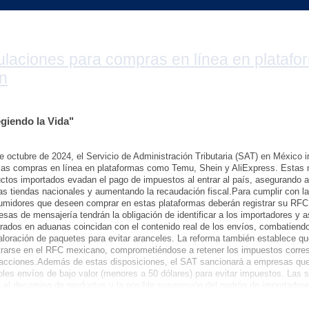
laciones para compras en línea en platafo
n
iendo la Vida"
 octubre de 2024, el Servicio de Administración Tributaria (SAT) en México
las compras en línea en plataformas como Temu, Shein y AliExpress. Estas 
ctos importados evadan el pago de impuestos al entrar al país, asegurando 
as tiendas nacionales y aumentando la recaudación fiscal.Para cumplir con l
midores que deseen comprar en estas plataformas deberán registrar su RFC
sas de mensajería tendrán la obligación de identificar a los importadores y 
rados en aduanas coincidan con el contenido real de los envíos, combatien
loración de paquetes para evitar aranceles. La reforma también establece qu
trarse en el RFC mexicano, comprometiéndose a retener los impuestos corre
sacciones.Además de estas disposiciones, el SAT sancionará a empresas qu
ples envíos de bajo valor (menores a 50 dólares) para evitar impuestos. Las
 el decomiso de productos y la posible suspensión del padrón de importador
cidentes.Creditos (ADN40, VANGUADIA, WINRED).