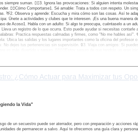
s siempre suman. 👯‍♂️3. Ignora las provocaciones: Si alguien intenta molestar
nder. 🚶‍♂️Cómo Comportarse1. Sé amable: Trata a todos con respeto. Un sim
as. 👋2. Observa y aprende: Escucha y mira cómo son las cosas. Así te adap
cipa: Únete a actividades y clubes que te interesen. ¡Es una buena manera 
so de Acoso1. Habla con un adulto: Si algo te preocupa, cuéntaselo a un adu
 Lleva un registro de lo que ocurra. Esto puede ayudar si necesitas contarle 
alabras: Practica respuestas calmadas y firmes, como "No me hables así". 
la: Ubica las salidas y los lugares importantes como la oficina del profesor o
: No dejes tus pertenencias sin supervisión. 🔒3. Viaja con amigos: Si puede
re es más divertido y seguro. 🚶‍♀️🚶‍♂️Estoy seguro de que tendrás un gran in
til y que tengas un gran día escolar. ¡Suerte! 🎉Atte. SEGELER "Protegiend
ando pedirte que me ayudar a compartir mi canal con tus amig@s el compart
ran diferencia en la vida de alguien . 🤗💕🔒🚨☺️😇😯😉
tro: ¿Cómo Actuar para Maximizar tus Opo
iendo la Vida"
esgo de un secuestro puede ser aterrador, pero con preparación y acciones r
unidades de permanecer a salvo. Aquí te ofrecemos una guía clara y personal 
: