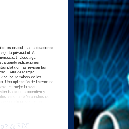
es es crucial. Las aplicaciones
esgo tu privacidad. A
 amenazas.1. Descarga
escargando aplicaciones
tas plataformas revisan las
ioso. Evita descargar
visa los permisos de las
ta. Una aplicación de linterna no
hoso, es mejor buscar
ntén tu sistema operativo y
ades, sino también parches de
a asegurarte de que están
 si es posible.4. Instala un buen
nte manera de proteger tu
r software malicioso antes de que
riódicos.5. Evita conectar tu
go? ⚖️🇲🇽
menos seguras y pueden facilitar