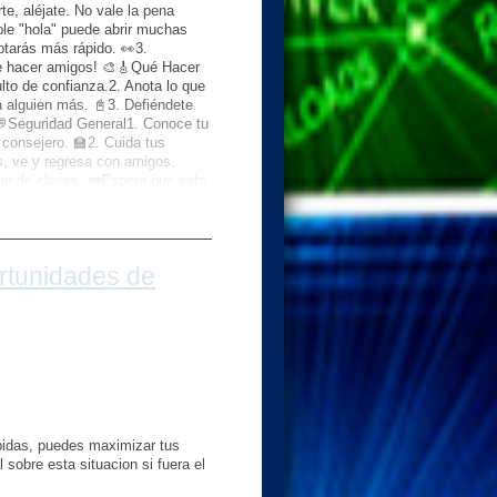
te, aléjate. No vale la pena
ple "hola" puede abrir muchas
tarás más rápido. 👀3.
de hacer amigos! 🎨🎸Qué Hacer
lto de confianza.2. Anota lo que
a alguien más. 📓3. Defiéndete
💬Seguridad General1. Conoce tu
 consejero. 🏫2. Cuida tus
s, ve y regresa con amigos.
icio de clases. ❤️Espero que esto
o la Vida" ☺️ Se me estaba
ir estos consejos pueden hacer
rtunidades de
ápidas, puedes maximizar tus
sobre esta situacion si fuera el