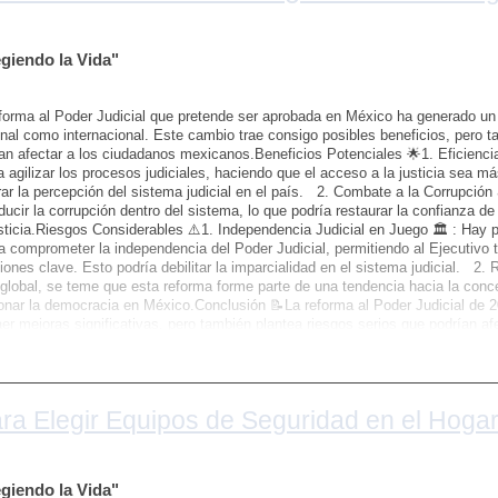
ceso de terceros a tu dispositivo. Si necesitas usar una red pública, conside
al) para cifrar tu conexión y proteger tus datos.---Referencias:INCIBE (Institu
rseguridad en dispositivos móviles](https://www.incibe.es/protege-tu-empresa
iendo la Vida"
sitivos-moviles)Google Seguridad: [Proteger tu privacidad](https://safety.goog
sitivo seguro siguiendo estos consejos y evita que aplicaciones espía pongan e
ió de interés suscríbete a nuestro canal de WhatsApp para recibir de primer
forma al Poder Judicial que pretende ser aprobada en México ha generado un 
ribuyendo la ciber seguridad en México.https://whatsapp.com/channel/0
nal como internacional. Este cambio trae consigo posibles beneficios, pero 
LER "Protegiendo la Vida" 🚨😉🤗
an afectar a los ciudadanos mexicanos.Beneficios Potenciales 🌟1. Eficiencia 
 agilizar los procesos judiciales, haciendo que el acceso a la justicia sea má
ar la percepción del sistema judicial en el país. 2. Combate a la Corrupción 
ducir la corrupción dentro del sistema, lo que podría restaurar la confianza de
sticia.Riesgos Considerables ⚠️1. Independencia Judicial en Juego 🏛️ : Hay
a comprometer la independencia del Poder Judicial, permitiendo al Ejecutivo 
iones clave. Esto podría debilitar la imparcialidad en el sistema judicial. 2.
 global, se teme que esta reforma forme parte de una tendencia hacia la conce
onar la democracia en México.Conclusión 📝La reforma al Poder Judicial de 2
aer mejoras significativas, pero también plantea riesgos serios que podrían afe
mocracia. El verdadero impacto dependerá de cómo se implementen los cambi
tuciones y la sociedad civil.Referencias 📚- Análisis sobre la independencia ju
pción en México.- Debates internacionales sobre la concentración de poder e
formas judiciales en democracias emergentes.Este resumen sintetiza las posi
a Elegir Equipos de Seguridad en el Hogar 
ma, destacando tanto los aspectos positivos como las preocupaciones a nivel 
ió de interés suscríbete a nuestro canal de WhatsApp para recibir de primer
ibuyendo al mejor entendimiento de la justicia y la seguridad en
co.https://whatsapp.com/channel/0029Vaf5hKPHVvTcwQUhAb3HSomos SEGEL
iendo la Vida"