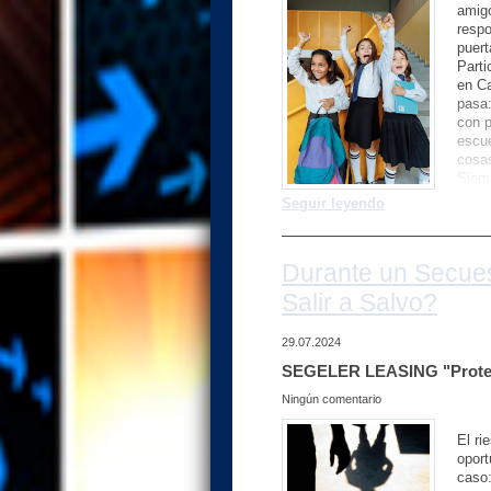
amigo
respo
puert
Parti
en Ca
pasa:
con p
escue
cosas
Siemp
sea ú
Seguir leyendo
olvid
una g
Durante un Secues
Salir a Salvo?
29.07.2024
SEGELER LEASING "Proteg
Ningún comentario
El ri
oport
caso