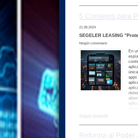
5 Consejos para Pr
21.08.2024
SEGELER LEASING "Proteg
Ningún comentario
En un
espía
conti
aplic
única
apps 
aplic
aplic
deber
alter
aplic
segur
prote
Seguir leyendo
antiv
dispo
cause
Reforma al Poder 
dispo