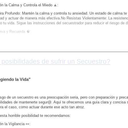
n la Calma y Controla el Miedo 🧘:
ra Profundo: Mantén la calma y controla tu ansiedad. Un estado de calma te
dad y actuar de manera más efectiva.No Resistas Violentamente: La resisten
ro tu vida. Sigue las instrucciones del secuestrador para reducir el riesgo de 
rva y Recuerda 🧠:
iza Detalles Claves: Intenta recordar detalles del secuestrador, como su apa
terística distintiva del entorno. Esto puede ser vital para las autoridades.Ev
 de escape y puntos de referencia que puedan ayudarte a orientarte si logras
icación y Negociación 🗣️:
posibilidades de sufrir un Secuestro?
 con Precaución: Si tienes la oportunidad de hablar, hazlo con calma y sin 
ud cooperativa pero cautelosa.Negocia si es Seguro: Si sientes que es posible,
lecer contacto con tus seres queridos. Mantén la comunicación abierta sin pr
iendo la Vida"
a Oportunidades para Escapar 🚪:
a las Oportunidades: Si surge una oportunidad segura para escapar, conside
esgo de un secuestro es una preocupación seria, pero con preparación y pre
e no pones en mayor peligro tu vida o la de otros.Sigue el Protocolo: Una 
ilidades de mantenerte segur@. Aquí te ofrecemos una guía clara y concisa s
 inmediatamente y contacta a las autoridades para informarles de lo ocurrido
era el caso, como actuar durante ese acto tan atroz.
iza Tu Seguridad Personal 🛡️:
esta horrible posibilidad te recomendamos:
a con Precaución: No hagas movimientos bruscos ni tomes decisiones impul
n la Vigilancia 👀:
ro tu vida.Recuerda Tu Objetivo: Tu principal objetivo es sobrevivir. Mantén l