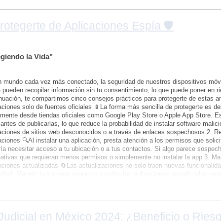
otegerte de Aplicaciones Espía 🛡️
iendo la Vida"
 mundo cada vez más conectado, la seguridad de nuestros dispositivos móvil
 pueden recopilar información sin tu consentimiento, lo que puede poner en ri
nuación, te compartimos cinco consejos prácticos para protegerte de estas
aciones solo de fuentes oficiales 📱La forma más sencilla de protegerte es d
mente desde tiendas oficiales como Google Play Store o Apple App Store. Es
antes de publicarlas, lo que reduce la probabilidad de instalar software malic
aciones de sitios web desconocidos o a través de enlaces sospechosos.2. Re
aciones 🔍Al instalar una aplicación, presta atención a los permisos que solici
ía necesitar acceso a tu ubicación o a tus contactos. Si algo parece sospec
nativas que requieran menos permisos o simplemente no instalar la app.3. Ma
aciones actualizadas 🔄Las actualizaciones no solo traen nuevas funcionalid
idad. Mantén tu sistema operativo y todas tus aplicaciones actualizadas par
gidas contra las últimas amenazas. Configura las actualizaciones automáticas
irus y antimalware 🛡️Utilizar una aplicación antivirus confiable es una excele
sitivo contra aplicaciones espía. Estos programas pueden detectar y elimina
 daños. Asegúrate de mantener tu antivirus actualizado y realiza escaneos pe
Judicial en México 2024: ¿Beneficio o Ries
sitivo a redes Wi-Fi públicas abiertas 🚫Las redes Wi-Fi públicas suelen ser 