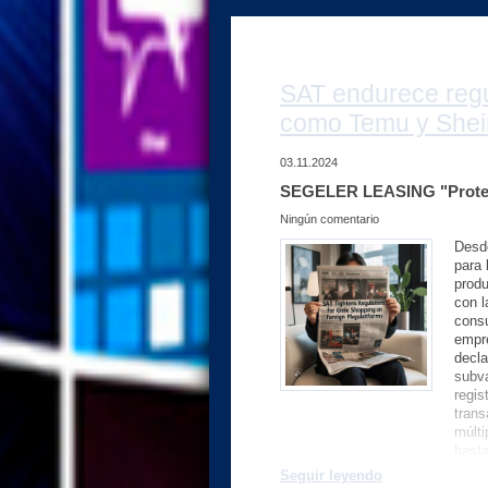
SAT endurece regu
como Temu y Shei
03.11.2024
SEGELER LEASING "Proteg
Ningún comentario
Desde
para 
produ
con l
consu
empre
decla
subva
regis
tran
múlti
hasta
rein
Seguir leyendo