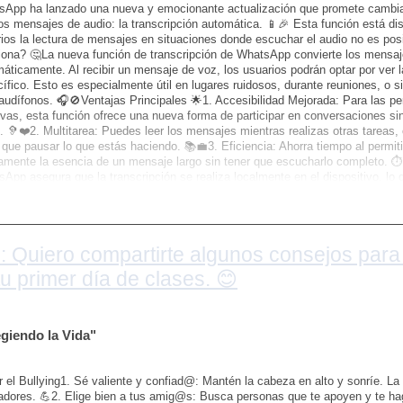
sApp ha lanzado una nueva y emocionante actualización que promete cambia
tibilidad con otros dispositivos inteligentesFacilidad de uso para todos en e
os mensajes de audio: la transcripción automática. 📱🎉 Esta función está dise
ios la lectura de mensajes en situaciones donde escuchar el audio no es po
lta con Profesionales 🧑‍🔧
ona? 🤔La nueva función de transcripción de WhatsApp convierte los mensaj
ones y recomendacionesInstalación y soporte
áticamente. Al recibir un mensaje de voz, los usuarios podrán optar por ver 
ífico. Esto es especialmente útil en lugares ruidosos, durante reuniones, 
iones y Actualizaciones 🔄
audífonos. 🎧🚫Ventajas Principales 🌟1. Accesibilidad Mejorada: Para las pe
ivas, esta función ofrece una nueva forma de participar en conversaciones s
a y actualiza tu sistema regularmenteInformación Consultada: La información
. 🦻❤️2. Multitarea: Puedes leer los mensajes mientras realizas otras tareas, 
ombinación de conocimientos generales en seguridad del hogar y recomenda
 que pausar lo que estás haciendo. 📚💼3. Eficiencia: Ahorra tiempo al permit
logía de seguridad y dispositivos inteligentes.
amente la esencia de un mensaje largo sin tener que escucharlo completo. ⏱
ro que esta guía te ayude a proteger tu hogar de manera efectiva! Si tienes
App asegura que la transcripción se realiza localmente en el dispositivo, lo 
endaciones específicas, no dudes en preguntar. 😊
dio no se envían a servidores externos para ser procesados. Esto mantiene 
a privacidad y la seguridad de los usuarios. 🔐🤝¿Cuándo Estará Disponible? 
mentando de forma gradual, por lo que es posible que algunos usuarios ya t
a que esté disponible para todos en las próximas semanas. 📆🌍Conclusión 
: Quiero compartirte algunos consejos para 
dio es una adición bienvenida a WhatsApp, que mejora la flexibilidad y accesi
refieras leer o escuchar, WhatsApp ahora ofrece lo mejor de ambos mundos.
tu primer día de clases. 😊
ón y descubre cómo puede facilitar tu comunicación diaria! 📲🌟Espero que es
s un artículo en especial, ¡déjame saber! Con gusto lo haremos. Somos SE
iendo la Vida"
r el Bullying1. Sé valiente y confiad@: Mantén la cabeza en alto y sonríe. La 
dores. 💪2. Elige bien a tus amig@s: Busca personas que te apoyen y te ha